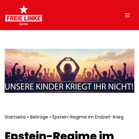
Zum
Inhalt
springen
Startseite
»
Beiträge
»
Epstein-Regime im Endzeit-Krieg
Epstein-Regime im