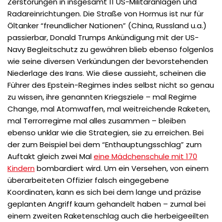
Zerstörungen in insgesamt 11 US-Militäranlagen und
Radareinrichtungen. Die Straße von Hormus ist nur für
Öltanker “freundlicher Nationen” (China, Russland u.a.)
passierbar, Donald Trumps Ankündigung mit der US-
Navy Begleitschutz zu gewähren blieb ebenso folgenlos
wie seine diversen Verkündungen der bevorstehenden
Niederlage des Irans. Wie diese aussieht, scheinen die
Führer des Epstein-Regimes indes selbst nicht so genau
zu wissen, ihre genannten Kriegsziele – mal Regime
Change, mal Atomwaffen, mal weitreichende Raketen,
mal Terrorregime mal alles zusammen – bleiben
ebenso unklar wie die Strategien, sie zu erreichen. Bei
der zum Beispiel bei dem “Enthauptungsschlag” zum
Auftakt gleich zwei Mal
eine Mädchenschule mit 170
Kindern
bombardiert wird. Um ein Versehen, von einem
überarbeiteten Offizier falsch eingegebene
Koordinaten, kann es sich bei dem lange und präzise
geplanten Angriff kaum gehandelt haben – zumal bei
einem zweiten Raketenschlag auch die herbeigeeilten