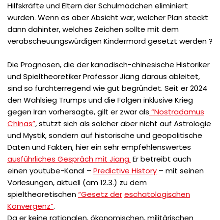
Hilfskräfte und Eltern der Schulmädchen eliminiert
wurden. Wenn es aber Absicht war, welcher Plan steckt
dann dahinter, welches Zeichen sollte mit dem
verabscheuungswürdigen Kindermord gesetzt werden ?
Die Prognosen, die der kanadisch-chinesische Historiker
und Spieltheoretiker Professor Jiang daraus ableitet,
sind so furchterregend wie gut begründet. Seit er 2024
den Wahlsieg Trumps und die Folgen inklusive Krieg
gegen Iran vorhersagte, gilt er zwar als
“Nostradamus
Chinas”
, stützt sich als solcher aber nicht auf Astrologie
und Mystik, sondern auf historische und geopolitische
Daten und Fakten, hier ein sehr empfehlenswertes
ausführliches Gespräch mit Jiang.
Er betreibt auch
einen youtube-Kanal –
Predictive History
– mit seinen
Vorlesungen, aktuell (am 12.3.) zu dem
spieltheoretischen
“Gesetz der
eschatologischen
Konvergenz”
.
Da er keine rationalen, ökonomischen, militärischen