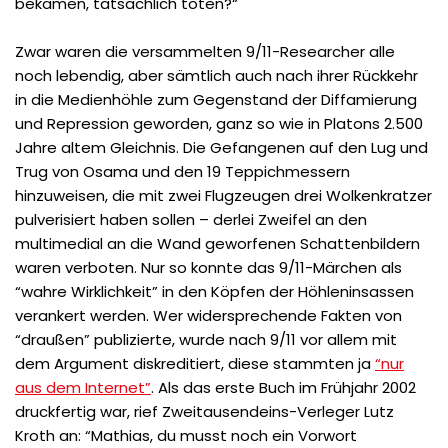
bekämen, tatsächlich töten?“
Zwar waren die versammelten 9/11-Researcher alle
noch lebendig, aber sämtlich auch nach ihrer Rückkehr
in die Medienhöhle zum Gegenstand der Diffamierung
und Repression geworden, ganz so wie in Platons 2.500
Jahre altem Gleichnis. Die Gefangenen auf den Lug und
Trug von Osama und den 19 Teppichmessern
hinzuweisen, die mit zwei Flugzeugen drei Wolkenkratzer
pulverisiert haben sollen – derlei Zweifel an den
multimedial an die Wand geworfenen Schattenbildern
waren verboten. Nur so konnte das 9/11-Märchen als
“wahre Wirklichkeit” in den Köpfen der Höhleninsassen
verankert werden. Wer widersprechende Fakten von
“draußen” publizierte, wurde nach 9/11 vor allem mit
dem Argument diskreditiert, diese stammten ja
“nur
aus dem Internet”
. Als das erste Buch im Frühjahr 2002
druckfertig war, rief Zweitausendeins-Verleger Lutz
Kroth an: “Mathias, du musst noch ein Vorwort